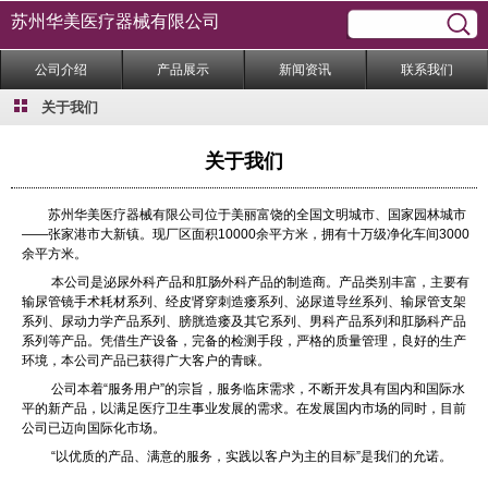
苏州华美医疗器械有限公司
公司介绍
产品展示
新闻资讯
联系我们
关于我们
关于我们
苏州华美医疗器械有限公司位于美丽富饶的全国文明城市、国家园林城市
——张家港市大新镇。现厂区面积10000余平方米，拥有十万级净化车间3000
余平方米。
本公司是泌尿外科产品和肛肠外科产品的制造商。产品类别丰富，主要有
输尿管镜手术耗材系列、经皮肾穿刺造瘘系列、泌尿道导丝系列、输尿管支架
系列、尿动力学产品系列、膀胱造瘘及其它系列、男科产品系列和肛肠科产品
系列等产品。凭借生产设备，完备的检测手段，严格的质量管理，良好的生产
环境，本公司产品已获得广大客户的青睐。
公司本着“服务用户”的宗旨，服务临床需求，不断开发具有国内和国际水
平的新产品，以满足医疗卫生事业发展的需求。在发展国内市场的同时，目前
公司已迈向国际化市场。
“以优质的产品、满意的服务，实践以客户为主的目标”是我们的允诺。