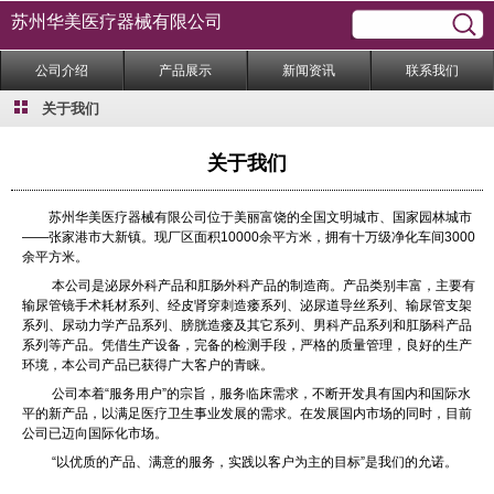
苏州华美医疗器械有限公司
公司介绍
产品展示
新闻资讯
联系我们
关于我们
关于我们
苏州华美医疗器械有限公司位于美丽富饶的全国文明城市、国家园林城市
——张家港市大新镇。现厂区面积10000余平方米，拥有十万级净化车间3000
余平方米。
本公司是泌尿外科产品和肛肠外科产品的制造商。产品类别丰富，主要有
输尿管镜手术耗材系列、经皮肾穿刺造瘘系列、泌尿道导丝系列、输尿管支架
系列、尿动力学产品系列、膀胱造瘘及其它系列、男科产品系列和肛肠科产品
系列等产品。凭借生产设备，完备的检测手段，严格的质量管理，良好的生产
环境，本公司产品已获得广大客户的青睐。
公司本着“服务用户”的宗旨，服务临床需求，不断开发具有国内和国际水
平的新产品，以满足医疗卫生事业发展的需求。在发展国内市场的同时，目前
公司已迈向国际化市场。
“以优质的产品、满意的服务，实践以客户为主的目标”是我们的允诺。