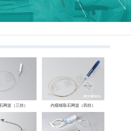
石网篮（三丝）
内窥镜取石网篮（四丝）