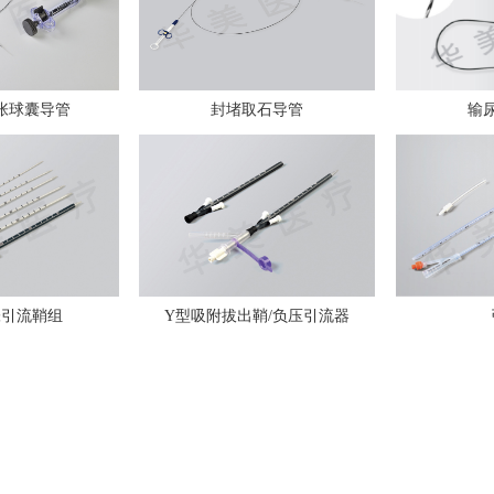
张球囊导管
封堵取石导管
输
张引流鞘组
Y型吸附拔出鞘/负压引流器