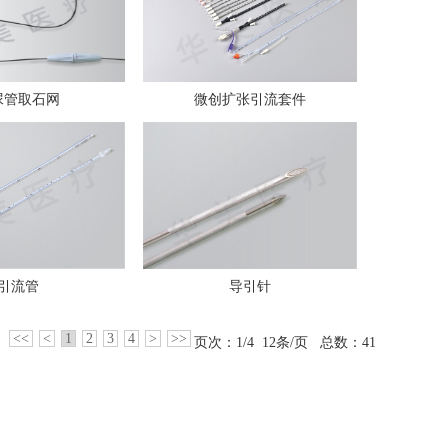
尿管取石网
微创扩张引流套件
引流管
导引针
<<
<
1
2
3
4
>
>>
页次：1/4 12条/页 总数：41