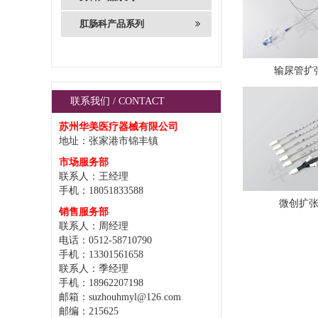
肛肠科产品系列
输尿管扩
联系我们 / CONTACT
苏州华美医疗器械有限公司
地址：张家港市锦丰镇
市场服务部
联系人：王经理
手机：18051833588
微创扩
销售服务部
联系人：周经理
电话：0512-58710790
手机：13301561658
联系人：季经理
手机：18962207198
邮箱：suzhouhmyl@126.com
邮编：215625