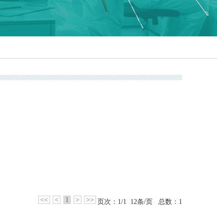
<<
<
1
>
>>
页次：1/1 12条/页 总数：1