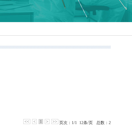
<<
<
1
>
>>
页次：1/1 12条/页 总数：2