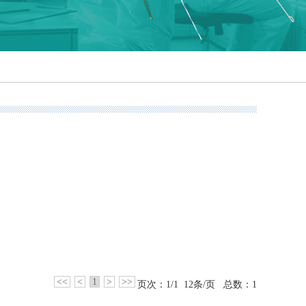
<<
<
1
>
>>
页次：1/1 12条/页 总数：1