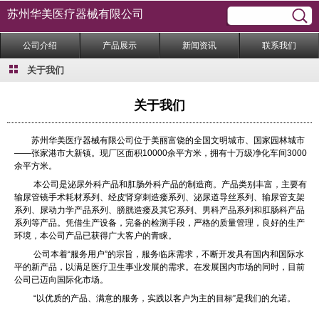
苏州华美医疗器械有限公司
公司介绍
产品展示
新闻资讯
联系我们
关于我们
关于我们
苏州华美医疗器械有限公司位于美丽富饶的全国文明城市、国家园林城市
——张家港市大新镇。现厂区面积10000余平方米，拥有十万级净化车间3000
余平方米。
本公司是泌尿外科产品和肛肠外科产品的制造商。产品类别丰富，主要有
输尿管镜手术耗材系列、经皮肾穿刺造瘘系列、泌尿道导丝系列、输尿管支架
系列、尿动力学产品系列、膀胱造瘘及其它系列、男科产品系列和肛肠科产品
系列等产品。凭借生产设备，完备的检测手段，严格的质量管理，良好的生产
环境，本公司产品已获得广大客户的青睐。
公司本着“服务用户”的宗旨，服务临床需求，不断开发具有国内和国际水
平的新产品，以满足医疗卫生事业发展的需求。在发展国内市场的同时，目前
公司已迈向国际化市场。
“以优质的产品、满意的服务，实践以客户为主的目标”是我们的允诺。