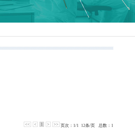
<<
<
1
>
>>
页次：1/1 12条/页 总数：1